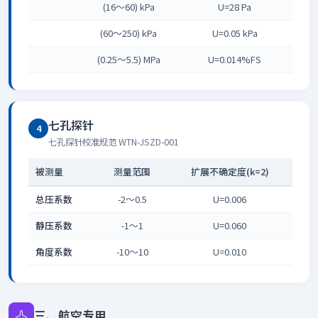
(16～60) kPa
U=28 Pa
(60～250) kPa
U=0.05 kPa
(0.25～5.5) MPa
U=0.014%FS
七孔探针
4
七孔探针校准规范 WTN-JSZD-001
被测量
测量范围
扩展不确定度(k=2)
总压系数
-2～0.5
U=0.006
静压系数
-1～1
U=0.060
角度系数
-10～10
U=0.010
三、航空专用