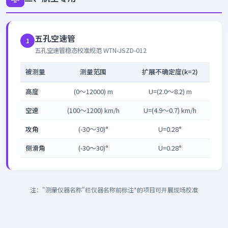
五孔空速管
1
五孔空速管稳态校准规范 WTN-JSZD-012
被测量
测量范围
扩展不确定度(k=2)
高度
(0～12000) m
U=(2.0～8.2) m
空速
(100～1200) km/h
U=(4.9～0.7) km/h
攻角
(-30～30)°
U=0.28°
侧滑角
(-30～30)°
U=0.28°
注："测量仪器名称"栏仪器名称前标注*的项目可开展现场校准