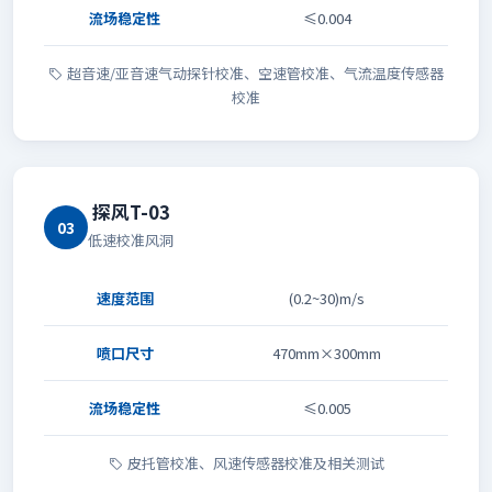
流场稳定性
≤0.004
超音速/亚音速气动探针校准、空速管校准、气流温度传感器
校准
探风T-03
03
低速校准风洞
速度范围
(0.2~30)m/s
喷口尺寸
470mm×300mm
流场稳定性
≤0.005
皮托管校准、风速传感器校准及相关测试