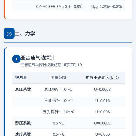
0.4～0.999（Ma 0.4～0.95）
U
=1.2%～0.8%
rel
二、力学
亚音速气动探针
1
亚音速气动探针校准规范 JJF(军工) 19
被测量
测量范围
扩展不确定度(k=2)
总压系数
总压探针：0～1
U=0.0008
三孔探针：0～1
U=0.016
五孔探针：-10～0
U=0.006
静压系数
0.5～1
U=0.0005
速度系数
0.5～6
U=0.060