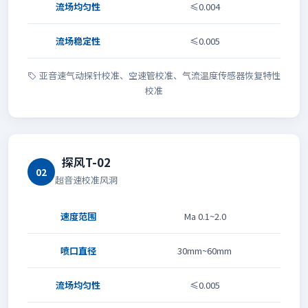
流场均匀性
≤0.004
流场稳定性
≤0.005
亚音速气动探针校准、空速管校准、气流温度传感器恢复特性
校准
探风T-02
02
超音速校准风洞
速度范围
Ma 0.1~2.0
喷口直径
30mm~60mm
流场均匀性
≤0.005