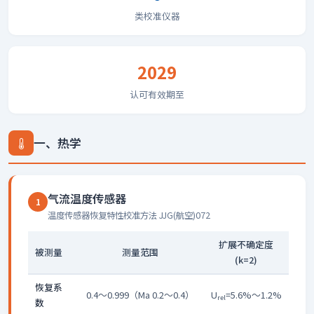
类校准仪器
2029
认可有效期至
一、热学
气流温度传感器
1
温度传感器恢复特性校准方法 JJG(航空)072
扩展不确定度
被测量
测量范围
(k=2)
恢复系
0.4～0.999（Ma 0.2～0.4）
U
=5.6%～1.2%
rel
数